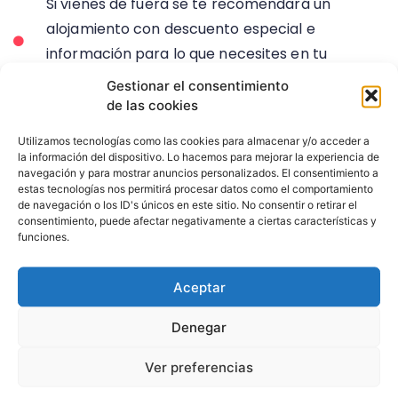
Si vienes de fuera se te recomendará un
alojamiento con descuento especial e
información para lo que necesites en tu
estancia en Valencia.
Gestionar el consentimiento
de las cookies
Utilizamos tecnologías como las cookies para almacenar y/o acceder a
¿QUIERES MÁS INFORMACIÓN?
la información del dispositivo. Lo hacemos para mejorar la experiencia de
navegación y para mostrar anuncios personalizados. El consentimiento a
estas tecnologías nos permitirá procesar datos como el comportamiento
de navegación o los ID's únicos en este sitio. No consentir o retirar el
consentimiento, puede afectar negativamente a ciertas características y
INFORMACIÓN
funciones.
Aceptar
28 DE FEBRERO
Denegar
COMIDA INCLUIDA
Ver preferencias
PRECIO A CONSULTAR