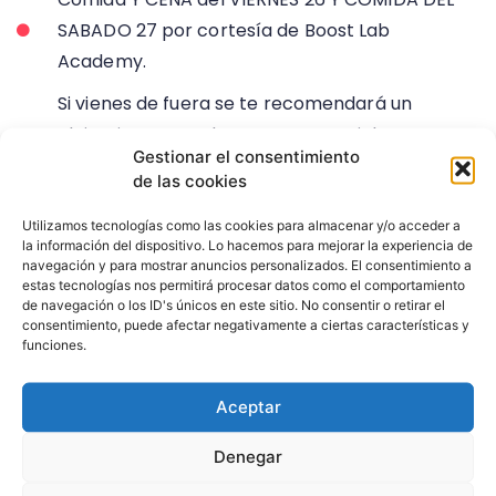
SABADO 27 por cortesía de Boost Lab
Academy.
Si vienes de fuera se te recomendará un
alojamiento con descuento especial e
Gestionar el consentimiento
información para lo que necesites en tu
de las cookies
estancia en Valencia.
Utilizamos tecnologías como las cookies para almacenar y/o acceder a
la información del dispositivo. Lo hacemos para mejorar la experiencia de
navegación y para mostrar anuncios personalizados. El consentimiento a
¿QUIERES MÁS INFORMACIÓN?
estas tecnologías nos permitirá procesar datos como el comportamiento
de navegación o los ID's únicos en este sitio. No consentir o retirar el
consentimiento, puede afectar negativamente a ciertas características y
funciones.
INFORMACIÓN
Aceptar
Denegar
12 Y 13 DE ENERO 2024